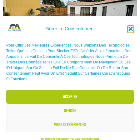
Gérer Le Consentement
Pour Offrir Les Meilleures Expériences, Nous Utilisons Des Technologies
Telles Que Les Cookies Pour Stocker Et/ou Accéder Aux Informations Des
Appareils. Le Fait De Consentir À Ces Technologies Nous Permettra De
Traiter Des Données Telles Que Le Comportement De Navigation Ou Les
ID Uniques Sur Ce Site. Le Fait De Ne Pas Consentir Ou De Retirer Son
Consentement Peut Avoir Un Effet Négatif Sur Certaines Caractéristiques
Et Fonctions.
Accepter
Politique de confidentialité
Mentions légales
Refuser
Politique de cookies (UE)
Voir les préférences
Copyright © 2022-2025 MA CRÉA DES DEUX RIVES, Tous Droits Réservés.
Politique De Cookies
Politique De Confidentialité